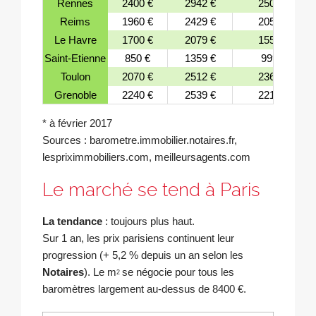
Rennes
2400 €
2942 €
2509 €
Reims
1960 €
2429 €
2053 €
Le Havre
1700 €
2079 €
1553 €
Saint-Etienne
850 €
1359 €
999 €
Toulon
2070 €
2512 €
2363 €
Grenoble
2240 €
2539 €
2216 €
* à février 2017
Sources : barometre.immobilier.notaires.fr,
lespriximmobiliers.com, meilleursagents.com
Le marché se tend à Paris
La tendance
: toujours plus haut.
Sur 1 an, les prix parisiens continuent leur
progression (+ 5,2 % depuis un an selon les
Notaires
). Le m
se négocie pour tous les
2
baromètres largement au-dessus de 8400 €.