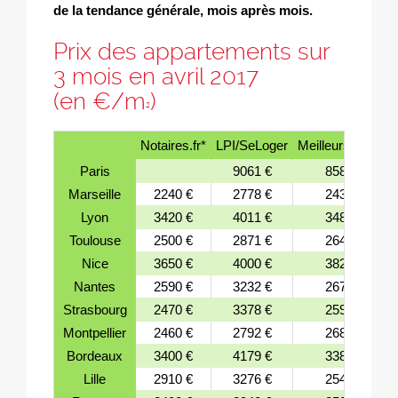
de la tendance générale, mois après mois.
Prix des appartements sur
3 mois en avril 2017
(en €/m
)
2
Notaires.fr*
LPI/SeLoger
MeilleursAgents
Paris
9061 €
8589 €
Marseille
2240 €
2778 €
2437 €
Lyon
3420 €
4011 €
3483 €
Toulouse
2500 €
2871 €
2644 €
Nice
3650 €
4000 €
3829 €
Nantes
2590 €
3232 €
2679 €
Strasbourg
2470 €
3378 €
2593 €
Montpellier
2460 €
2792 €
2689 €
Bordeaux
3400 €
4179 €
3386 €
Lille
2910 €
3276 €
2546 €